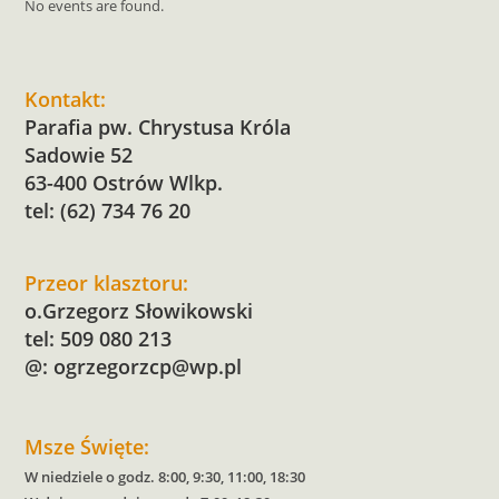
No events are found.
Kontakt:
Parafia pw. Chrystusa Króla
Sadowie 52
63-400 Ostrów Wlkp.
tel: (62) 734 76 20
Przeor klasztoru:
o.Grzegorz Słowikowski
tel: 509 080 213
@:
ogrzegorzcp@wp.pl
Msze Święte:
W niedziele o godz. 8:00, 9:30, 11:00, 18:30