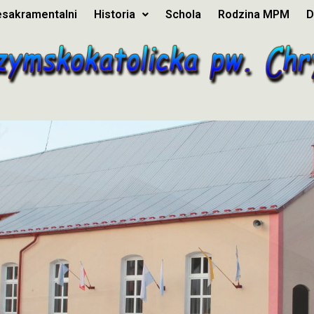
esakramentalni
Historia
Schola
Rodzina MPM
D