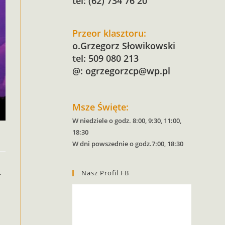
tel: (62) 734 76 20
Przeor klasztoru:
o.Grzegorz Słowikowski
tel: 509 080 213
@:
ogrzegorzcp@wp.pl
Msze Święte:
W niedziele o godz. 8:00, 9:30, 11:00,
18:30
W dni powszednie o godz.7:00, 18:30
Nasz Profil FB