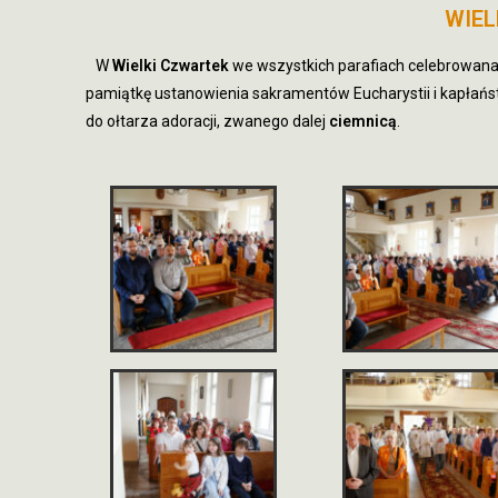
WIEL
W
Wielki Czwartek
we wszystkich parafiach celebrowana 
pamiątkę ustanowienia sakramentów Eucharystii i kapłańs
do ołtarza adoracji, zwanego dalej
ciemnicą
.