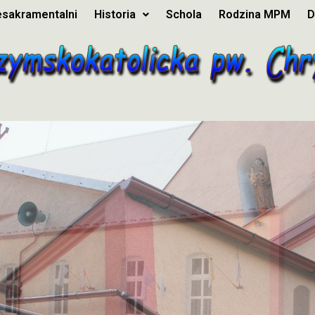
esakramentalni
Historia
Schola
Rodzina MPM
D