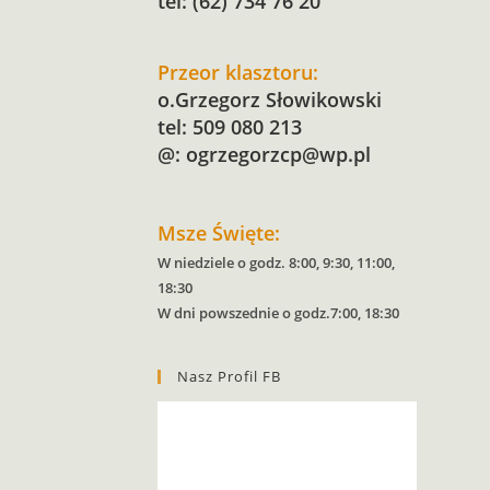
tel: (62) 734 76 20
Przeor klasztoru:
o.Grzegorz Słowikowski
tel: 509 080 213
@:
ogrzegorzcp@wp.pl
Msze Święte:
W niedziele o godz. 8:00, 9:30, 11:00,
18:30
W dni powszednie o godz.7:00, 18:30
Nasz Profil FB