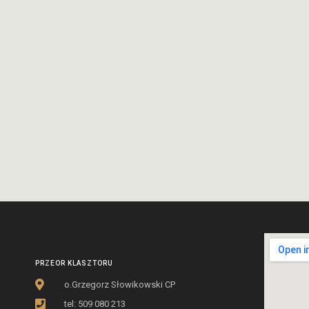
PRZEOR KLASZTORU
o.Grzegorz Słowikowski CP
tel: 509 080 213