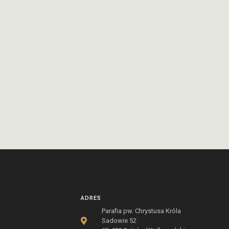
ADRES
Parafia pw. Chrystusa Króla
Sadowie 52