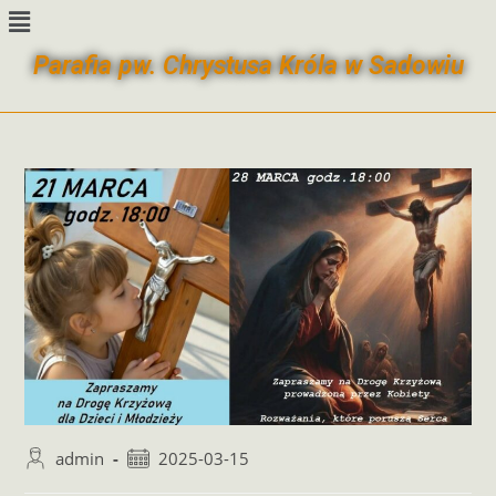
bento4d
situs bola
slot resmi
situs toto
Parafia pw. Chrystusa Króla w Sadowiu
admin
2025-03-15