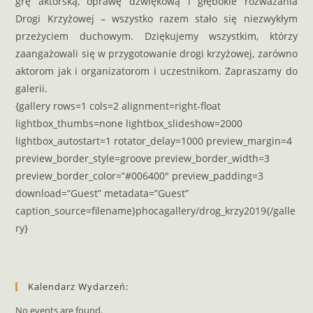
grę aktorską, oprawę dźwiękową i głębokie rozważania
Drogi Krzyżowej – wszystko razem stało się niezwykłym
przeżyciem duchowym. Dziękujemy wszystkim, którzy
zaangażowali się w przygotowanie drogi krzyżowej, zarówno
aktorom jak i organizatorom i uczestnikom. Zapraszamy do
galerii.
{gallery rows=1 cols=2 alignment=right-float
lightbox_thumbs=none lightbox_slideshow=2000
lightbox_autostart=1 rotator_delay=1000 preview_margin=4
preview_border_style=groove preview_border_width=3
preview_border_color=”#006400″ preview_padding=3
download=”Guest” metadata=”Guest”
caption_source=filename}phocagallery/drog_krzy2019{/galle
ry}
Kalendarz Wydarzeń:
No events are found.