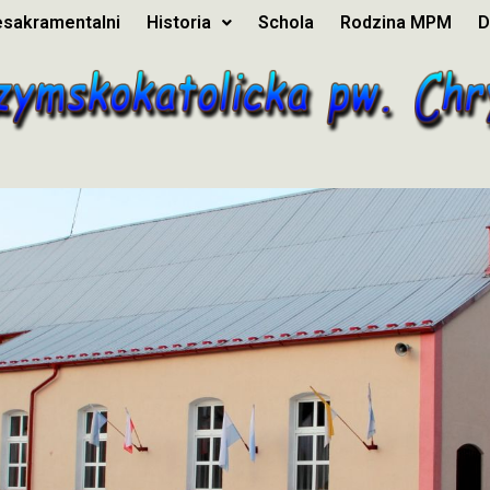
esakramentalni
Historia
Schola
Rodzina MPM
D