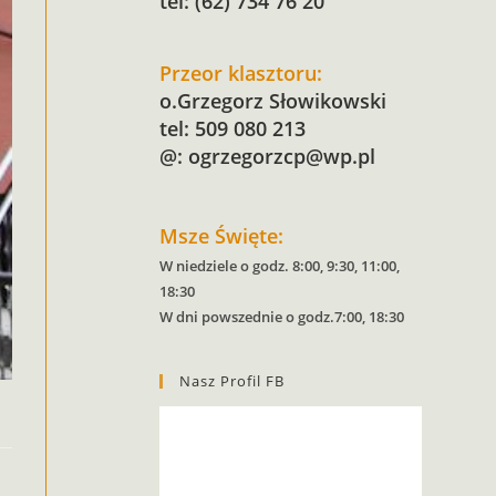
tel: (62) 734 76 20
Przeor klasztoru:
o.Grzegorz Słowikowski
tel: 509 080 213
@:
ogrzegorzcp@wp.pl
Msze Święte:
W niedziele o godz. 8:00, 9:30, 11:00,
18:30
W dni powszednie o godz.7:00, 18:30
Nasz Profil FB