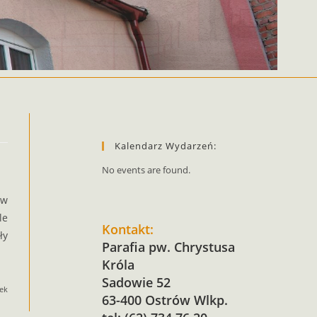
Kalendarz Wydarzeń:
No events are found.
 w
le
Kontakt:
ły
Parafia pw. Chrystusa
Króla
Sadowie 52
ek
63-400 Ostrów Wlkp.