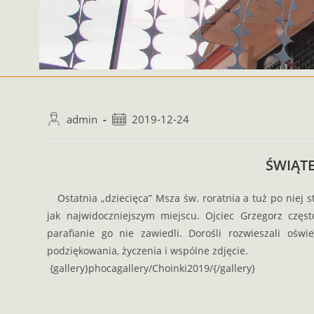
admin
2019-12-24
ŚWIĄT
Ostatnia „dziecięca” Msza św. roratnia a tuż po niej st
jak najwidoczniejszym miejscu. Ojciec Grzegorz częst
parafianie go nie zawiedli. Dorośli rozwieszali oś
podziękowania, życzenia i wspólne zdjęcie.
{gallery}phocagallery/Choinki2019/{/gallery}