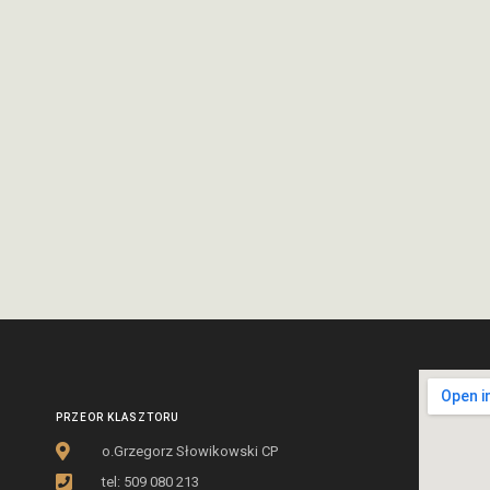
PRZEOR KLASZTORU
o.Grzegorz Słowikowski CP
tel: 509 080 213