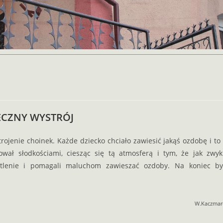
ECZNY WYSTRÓJ
rojenie choinek. Każde dziecko chciało zawiesić jakąś ozdobę i to
ował słodkościami, ciesząc się tą atmosferą i tym, że jak zwyk
wietlenie i pomagali maluchom zawieszać ozdoby. Na koniec by
W.Kaczmar