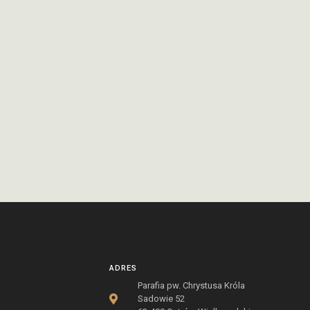
ADRES
Parafia pw. Chrystusa Króla
Sadowie 52