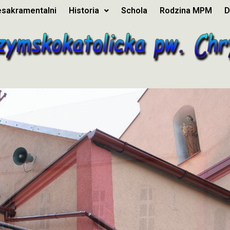
esakramentalni
Historia
Schola
Rodzina MPM
D