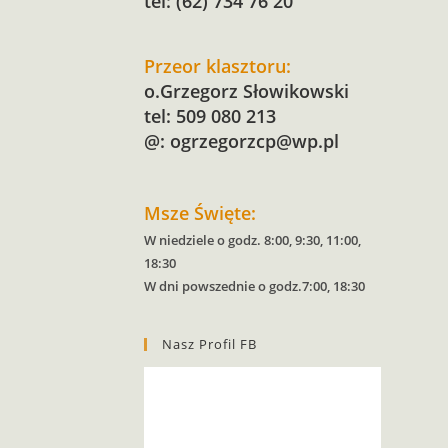
tel: (62) 734 76 20
Przeor klasztoru:
o.Grzegorz Słowikowski
tel: 509 080 213
@:
ogrzegorzcp@wp.pl
Msze Święte:
W niedziele o godz. 8:00, 9:30, 11:00,
18:30
W dni powszednie o godz.7:00, 18:30
Nasz Profil FB