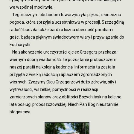
we wspólnej modlitwie.
Tegorocznym obchodom towarzyszyła piękna, słoneczna
pogoda, która sprzyjała uczestnictwu w procesji. Szczególną
radość budziła także bardzo liczna obecność parafian i
gości, będąca pięknym świadectwem wiary i przywiązania do
Eucharystii.
Na zakończenie uroczystości ojciec Grzegorz przekazał
wiernym dobrą wiadomość, że pozostanie proboszczem
naszej parafii na kolejną kadencję. Informacja ta została
przyjęta z wielką radością i aplauzem zgromadzonych
wiernych. Życzymy Ojcu Grzegorzowi dużo zdrowia, siły i
wytrwałości, wszelkiej pomyślności w realizacji
zamierzonych planów oraz obfitości Bożych łask na kolejne
lata posługi proboszczowskiej. Niech Pan Bóg nieustannie
błogosławi.